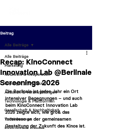
Beitrag
Alle Beiträge
Alle Beiträge
Recap: KinoConnect
Marketing
Innovation Lab @Berlinale
Netzwerk & Kooperation
Screenings 2026
Bildung & Entwicklung
Die Berlinale ist jedes Jahr ein Ort 
Aktionen & Veranstaltungen
intensiver Begegnungen – und auch 
Technologie & Plattformen
beim 
KinoConnect Innovation Lab 
Gesellschaft & Nachhaltigkeit
2026
 zeigte sich, wie groß das 
Interesse an der gemeinsamen 
Vertriebswege
Gestaltung der Zukunft des Kinos ist. 
KinoConnect Impulse