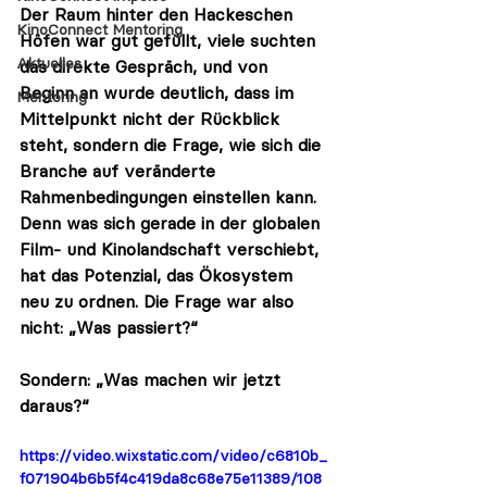
Der Raum hinter den Hackeschen 
KinoConnect Mentoring
Höfen war gut gefüllt, viele suchten 
Aktuelles
das direkte Gespräch, und von 
Beginn an wurde deutlich, dass im 
Mentoring
Mittelpunkt nicht der Rückblick 
steht, sondern die Frage, wie sich die 
Branche auf veränderte 
Rahmenbedingungen einstellen kann.
Denn was sich gerade in der globalen 
Film‑ und Kinolandschaft verschiebt, 
hat das Potenzial, das Ökosystem 
neu zu ordnen. Die Frage war also 
nicht: „Was passiert?“
Sondern: 
„Was machen wir jetzt 
daraus?“
https://video.wixstatic.com/video/c6810b_
f071904b6b5f4c419da8c68e75e11389/108