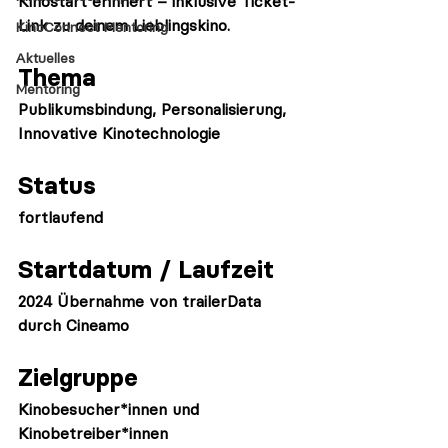
Kinostart erinnert – inklusive Ticket-
Link zu deinem Lieblingskino.
KinoConnect Mentoring
Aktuelles
Thema
Mentoring
Publikumsbindung, Personalisierung, 
Innovative Kinotechnologie
Status
fortlaufend
Startdatum / Laufzeit
2024 Übernahme von trailerData 
durch Cineamo
Zielgruppe
Kinobesucher*innen und 
Kinobetreiber*innen