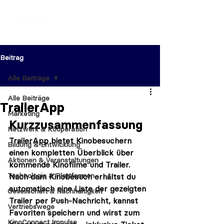
Beitrag
Alle Beiträge
Alle Beiträge
TrailerApp
Marketing
Kurzzusammenfassung
Netzwerk & Kooperation
TrailerApp bietet Kinobesuchern 
Bildung & Entwicklung
einen kompletten Überblick über 
Aktionen & Veranstaltungen
kommende Kinofilme und Trailer. 
Technologie & Plattformen
Nach dem Kinobesuch erhältst du 
automatisch eine Liste der gezeigten 
Gesellschaft & Nachhaltigkeit
Trailer per Push-Nachricht, kannst 
Vertriebswege
Favoriten speichern und wirst zum 
KinoConnect Impulse