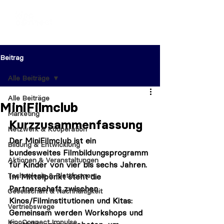
Beitrag
Alle Beiträge
Alle Beiträge
MiniFilmclub
Marketing
Kurzzusammenfassung
Netzwerk & Kooperation
Der MiniFilmclub ist ein 
Bildung & Entwicklung
bundesweites Filmbildungsprogramm 
Aktionen & Veranstaltungen
für Kinder von vier bis sechs Jahren. 
Technologie & Plattformen
Im Mittelpunkt steht die 
Partnerschaft zwischen 
Gesellschaft & Nachhaltigkeit
Kinos/Filminstitutionen und Kitas: 
Vertriebswege
Gemeinsam werden Workshops und 
KinoConnect Impulse