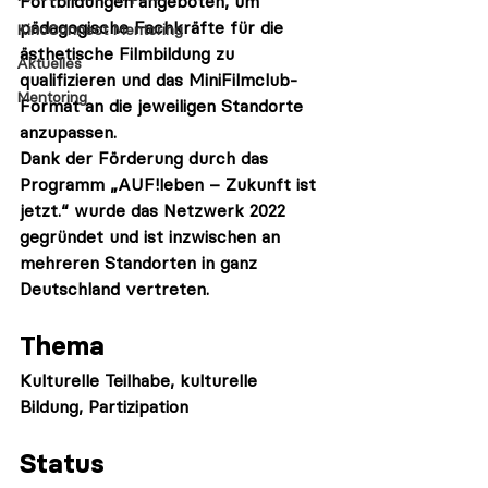
Fortbildungen angeboten, um 
pädagogische Fachkräfte für die 
KinoConnect Mentoring
ästhetische Filmbildung zu 
Aktuelles
qualifizieren und das MiniFilmclub-
Mentoring
Format an die jeweiligen Standorte 
anzupassen.
Dank der Förderung durch das 
Programm „AUF!leben – Zukunft ist 
jetzt.“ wurde das Netzwerk 2022 
gegründet und ist inzwischen an 
mehreren Standorten in ganz 
Deutschland vertreten.
Thema
Kulturelle Teilhabe, kulturelle 
Bildung, Partizipation
Status