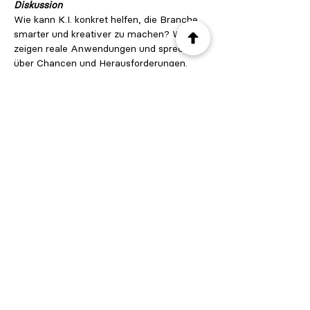
Diskussion
Wie kann K.I. konkret helfen, die Branche 
smarter und kreativer zu machen? Wir 
zeigen reale Anwendungen und sprechen 
über Chancen und Herausforderungen.
Mit dabei: 
Till Cussmann
, VP Client 
Success, VISTA Group
E. Servet Mutlu
, Geschäftsführer, 
planetmutlu GmbH...und weitere 
spannende Stimmen 
15:00 – 15:45
💡
Markenpartnerschaften 
für einen wöchentlichen Kinotag
Wie lassen sich Kinobetreiber, Verleiher 
und Marken gemeinsam für einen 
besonderen Aktionstag begeistern?
Mehr anzeigen